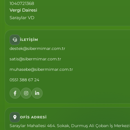
1040721368
Vergi Dairesi
Saraylar VD
İLETIŞIM
destek@sibermimar.com.tr
satis@sibermimar.com.tr
muhasebe@sibermimar.com.tr
0551 388 67 24
OFIS ADRESI
Saraylar Mahallesi 464. Sokak, Durmuş Ali Çoban İş Merkezi K