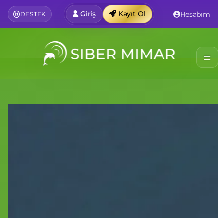
Giriş
Kayıt Ol
Hesabım
DESTEK