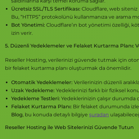
saldırılarına karşı temel koruma sağlar.
Ücretsiz SSL/TLS Sertifikası:
Cloudflare, web siteniz iç
Bu, “HTTPS” protokolünü kullanmanıza ve arama mot
Bot Yönetimi:
Cloudflare’ın bot yönetimi özelliği, kö
izin verir.
5. Düzenli Yedeklemeler ve Felaket Kurtarma Planı: 
Reseller Hosting, verilerinizi güvende tutmak için ot
bir felaket kurtarma planı oluşturmak da önemlidir.
Otomatik Yedeklemeler:
Verilerinizin düzenli aralı
Uzak Yedekleme:
Yedeklerinizi farklı bir fiziksel k
Yedekleme Testleri:
Yedeklerinizin çalışır durumda 
Felaket Kurtarma Planı:
Bir felaket durumunda izlen
Blog
, bu konuda detaylı bilgiye
şuradan
ulaşabileceğ
Reseller Hosting ile Web Sitelerinizi Güvende Tutun