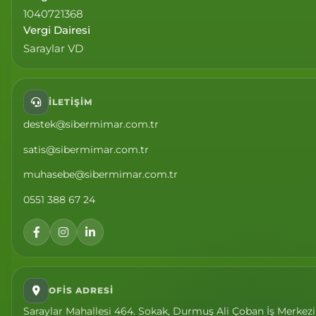
1040721368
Vergi Dairesi
Saraylar VD
İLETIŞIM
destek@sibermimar.com.tr
satis@sibermimar.com.tr
muhasebe@sibermimar.com.tr
0551 388 67 24
OFIS ADRESI
Saraylar Mahallesi 464. Sokak, Durmuş Ali Çoban İş Merkezi K