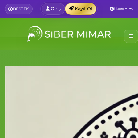
Giriş
Kayıt Ol
Hesabım
DESTEK