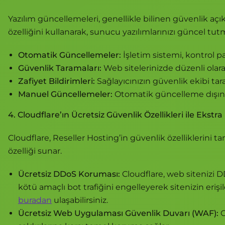
Yazılım güncellemeleri, genellikle bilinen güvenlik aç
özelliğini kullanarak, sunucu yazılımlarınızı güncel tu
Otomatik Güncellemeler:
İşletim sistemi, kontrol pa
Güvenlik Taramaları:
Web sitelerinizde düzenli olarak 
Zafiyet Bildirimleri:
Sağlayıcınızın güvenlik ekibi tara
Manuel Güncellemeler:
Otomatik güncelleme dışında
4. Cloudflare’ın Ücretsiz Güvenlik Özellikleri ile Eks
Cloudflare, Reseller Hosting’in güvenlik özelliklerini 
özelliği sunar.
Ücretsiz DDoS Koruması:
Cloudflare, web sitenizi DD
kötü amaçlı bot trafiğini engelleyerek sitenizin erişil
buradan
ulaşabilirsiniz.
Ücretsiz Web Uygulaması Güvenlik Duvarı (WAF):
C