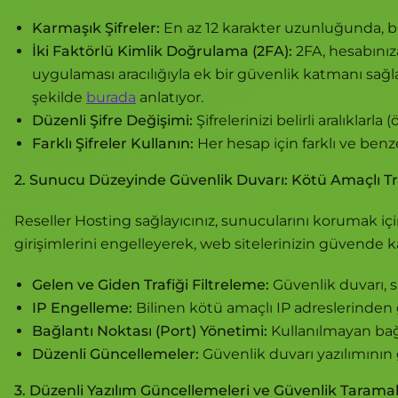
Karmaşık Şifreler:
En az 12 karakter uzunluğunda, b
İki Faktörlü Kimlik Doğrulama (2FA):
2FA, hesabınız
uygulaması aracılığıyla ek bir güvenlik katmanı sağl
şekilde
burada
anlatıyor.
Düzenli Şifre Değişimi:
Şifrelerinizi belirli aralıklarl
Farklı Şifreler Kullanın:
Her hesap için farklı ve benz
2. Sunucu Düzeyinde Güvenlik Duvarı: Kötü Amaçlı Tra
Reseller Hosting sağlayıcınız, sunucularını korumak için
girişimlerini engelleyerek, web sitelerinizin güvende k
Gelen ve Giden Trafiği Filtreleme:
Güvenlik duvarı, s
IP Engelleme:
Bilinen kötü amaçlı IP adreslerinden ge
Bağlantı Noktası (Port) Yönetimi:
Kullanılmayan bağla
Düzenli Güncellemeler:
Güvenlik duvarı yazılımının 
3. Düzenli Yazılım Güncellemeleri ve Güvenlik Taramala