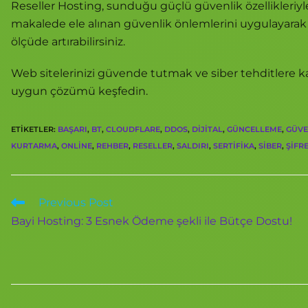
Reseller Hosting, sunduğu güçlü güvenlik özellikleriyl
makalede ele alınan güvenlik önlemlerini uygulayarak ve
ölçüde artırabilirsiniz.
Web sitelerinizi güvende tutmak ve siber tehditlere 
uygun çözümü keşfedin.
ETIKETLER
:
BAŞARI
,
BT
,
CLOUDFLARE
,
DDOS
,
DIJITAL
,
GÜNCELLEME
,
GÜVE
KURTARMA
,
ONLINE
,
REHBER
,
RESELLER
,
SALDIRI
,
SERTIFIKA
,
SIBER
,
ŞIFR
Previous Post
Bayi Hosting: 3 Esnek Ödeme şekli ile Bütçe Dostu!